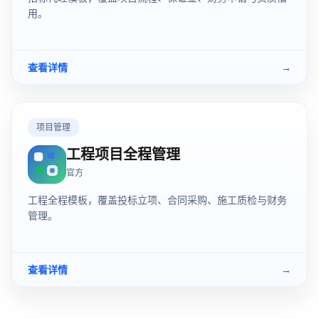
用。
查看详情
→
项目管理
工程项目全程管理
官方
工程全程模板，覆盖投标立项、合同采购、施工质检与财务
管理。
查看详情
→