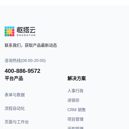
联系我们，获取产品最新动态
咨询热线(08:00-20:00)
400-886-9572
平台产品
解决方案
人事行政
表单与数据
进销存
流程自动化
CRM 销售
项目管理
页面与工作台
采购管理