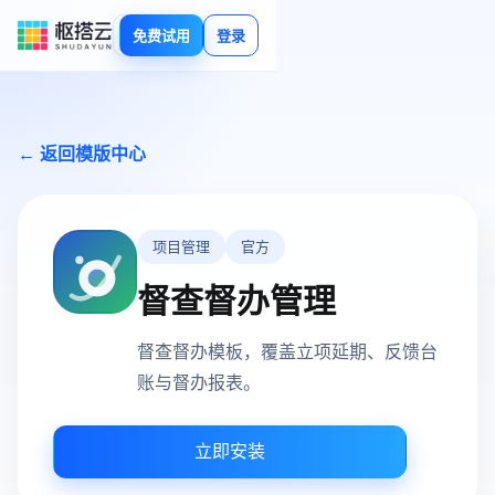
免费试用
登录
← 返回模版中心
项目管理
官方
督查督办管理
督查督办模板，覆盖立项延期、反馈台
账与督办报表。
立即安装