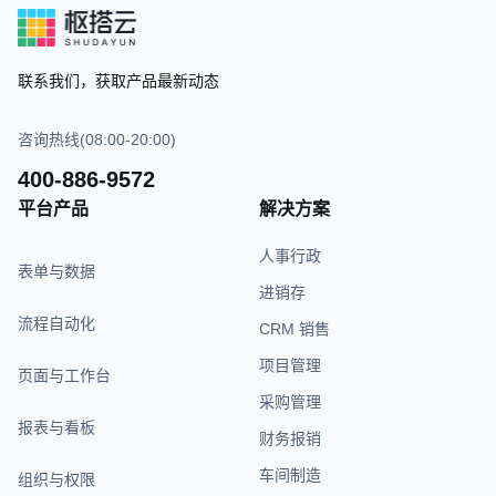
联系我们，获取产品最新动态
咨询热线(08:00-20:00)
400-886-9572
平台产品
解决方案
人事行政
表单与数据
进销存
流程自动化
CRM 销售
项目管理
页面与工作台
采购管理
报表与看板
财务报销
车间制造
组织与权限