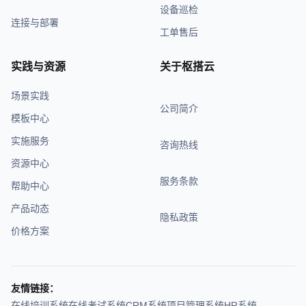
设备巡检
连接与部署
工单售后
实践与资源
关于枢搭云
场景实践
公司简介
模板中心
实施服务
咨询热线
资源中心
服务条款
帮助中心
产品动态
隐私政策
价格方案
友情链接：
在线培训系统
在线考试系统
CRM系统
项目管理系统
HR系统