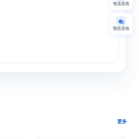
电话咨询
微信咨询
更多