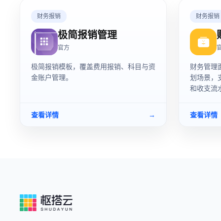
财务报销
财务报销
极简报销管理
官方
极简报销模板，覆盖费用报销、科目与资
财务管理
金账户管理。
划场景，
和收支流
查看详情
→
查看详情