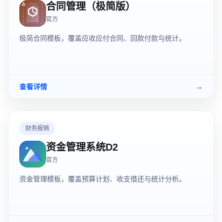
合同管理（极简版）
官方
极简合同模板，覆盖应收应付合同、回款付款与统计。
查看详情
→
财务报销
资金管理系统D2
官方
资金管理模板，覆盖预算计划、收支借还与统计分析。