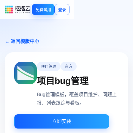
免费试用
登录
← 返回模版中心
项目管理
官方
项目bug管理
Bug管理模板，覆盖项目维护、问题上
报、列表跟踪与看板。
立即安装