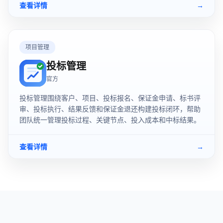
查看详情
→
项目管理
投标管理
官方
投标管理围绕客户、项目、投标报名、保证金申请、标书评
审、投标执行、结果反馈和保证金退还构建投标闭环，帮助
团队统一管理投标过程、关键节点、投入成本和中标结果。
查看详情
→