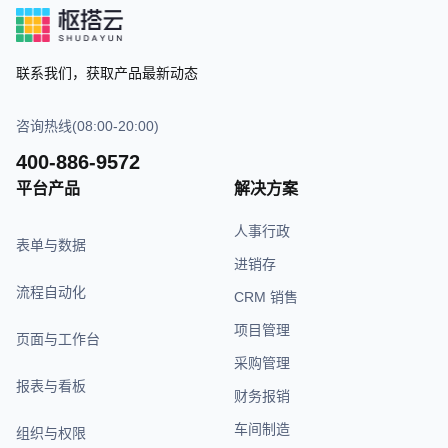
联系我们，获取产品最新动态
咨询热线(08:00-20:00)
400-886-9572
平台产品
解决方案
人事行政
表单与数据
进销存
流程自动化
CRM 销售
项目管理
页面与工作台
采购管理
报表与看板
财务报销
车间制造
组织与权限