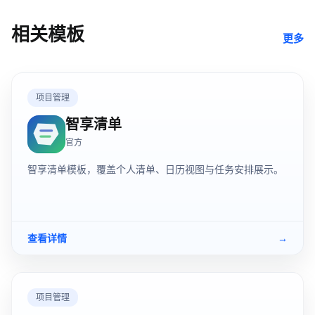
相关模板
更多
项目管理
智享清单
官方
智享清单模板，覆盖个人清单、日历视图与任务安排展示。
查看详情
→
项目管理