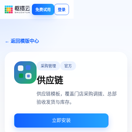
免费试用
登录
← 返回模版中心
采购管理
官方
供应链
供应链模板，覆盖门店采购调拨、总部
验收发货与库存。
立即安装