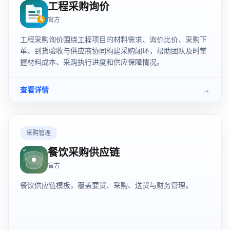
工程采购询价
官方
工程采购询价围绕工程项目的材料需求、询价比价、采购下
单、到货验收与供应商协同构建采购闭环，帮助团队及时掌
握材料成本、采购执行进度和供应保障情况。
查看详情
→
采购管理
餐饮采购供应链
官方
餐饮供应链模板，覆盖要货、采购、送货与财务管理。