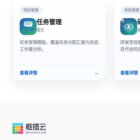
项目管理
项目管理
任务管理
官方
任务管理模板，覆盖任务分配汇报与状态
研发项目
工作量分析。
迭代协同
查看详情
→
查看详情