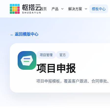
首页
产品
解决方案
模板中心
← 返回模版中心
项目管理
官方
项目申报
项目申报模板，覆盖客户跟进、合同审批