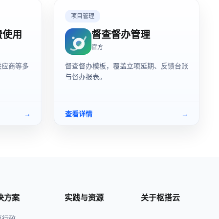
项目管理
费使用
督查督办管理
官方
供应商等多
督查督办模板，覆盖立项延期、反馈台账
与督办报表。
→
查看详情
→
决方案
实践与资源
关于枢搭云
事行政