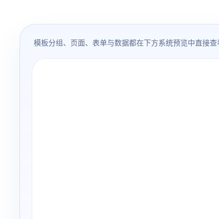
模板分组、页面、表单与数据都在下方系统预览中直接查