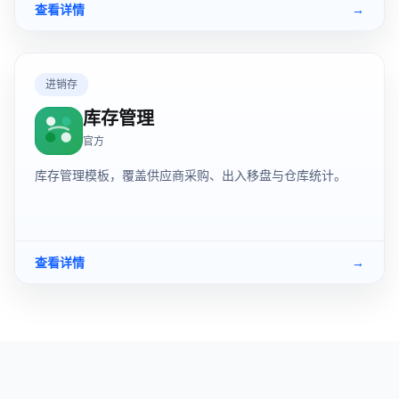
查看详情
→
进销存
库存管理
官方
库存管理模板，覆盖供应商采购、出入移盘与仓库统计。
查看详情
→