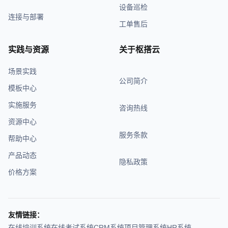
设备巡检
连接与部署
工单售后
实践与资源
关于枢搭云
场景实践
公司简介
模板中心
实施服务
咨询热线
资源中心
服务条款
帮助中心
产品动态
隐私政策
价格方案
友情链接：
在线培训系统
在线考试系统
CRM系统
项目管理系统
HR系统