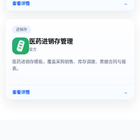
查看详情
→
进销存
医药进销存管理
官方
医药进销存模板，覆盖采购销售、库存调拨、票据合同与报
表。
查看详情
→