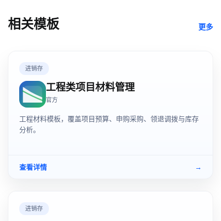
相关模板
更多
进销存
工程类项目材料管理
官方
工程材料模板，覆盖项目预算、申购采购、领退调拨与库存
分析。
查看详情
→
进销存