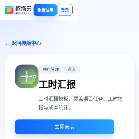
免费试用
登录
← 返回模版中心
项目管理
官方
工时汇报
工时汇报模板，覆盖项目任务、工时填
报与成本统计。
立即安装