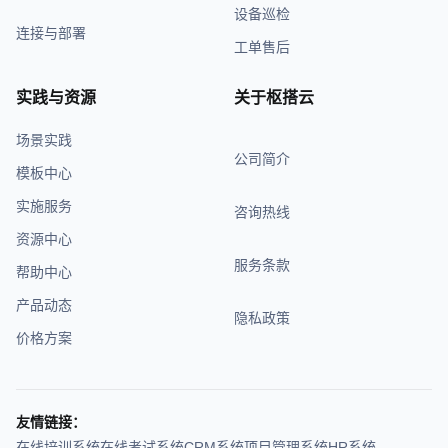
设备巡检
连接与部署
工单售后
实践与资源
关于枢搭云
场景实践
公司简介
模板中心
实施服务
咨询热线
资源中心
服务条款
帮助中心
产品动态
隐私政策
价格方案
友情链接：
在线培训系统
在线考试系统
CRM系统
项目管理系统
HR系统