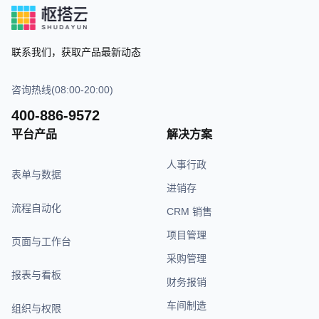
联系我们，获取产品最新动态
咨询热线(08:00-20:00)
400-886-9572
平台产品
解决方案
人事行政
表单与数据
进销存
流程自动化
CRM 销售
项目管理
页面与工作台
采购管理
报表与看板
财务报销
车间制造
组织与权限