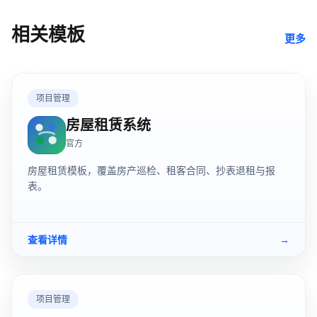
相关模板
更多
项目管理
房屋租赁系统
官方
房屋租赁模板，覆盖房产巡检、租客合同、抄表退租与报
表。
查看详情
→
项目管理