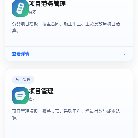
项目劳务管理
官方
劳务项目模板，覆盖合同、施工用工、工资发放与项目结
算。
查看详情
→
项目管理
项目管理
官方
项目管理模板，覆盖立项、采购用料、增量付款与成本结
算。