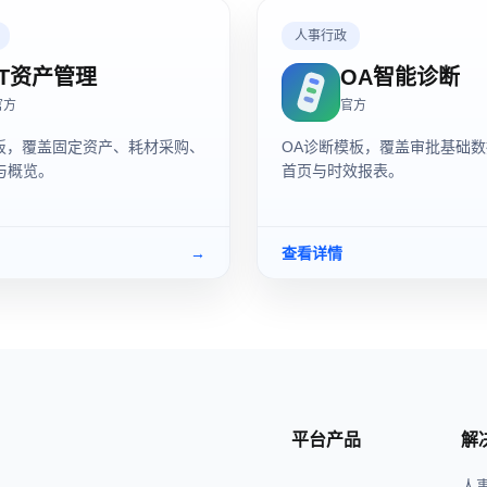
人事行政
IT资产管理
OA智能诊断
官方
官方
模板，覆盖固定资产、耗材采购、
OA诊断模板，覆盖审批基础
与概览。
首页与时效报表。
→
查看详情
平台产品
解
人