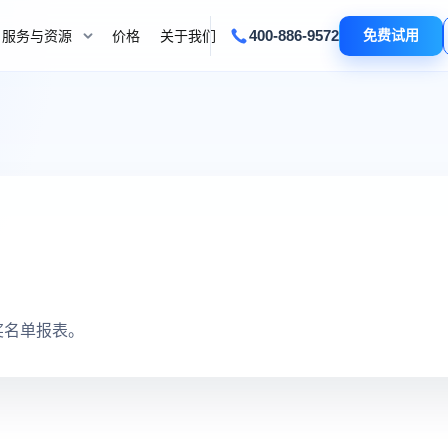
400-886-9572
免费试用
服务与资源
价格
关于我们
奖名单报表。