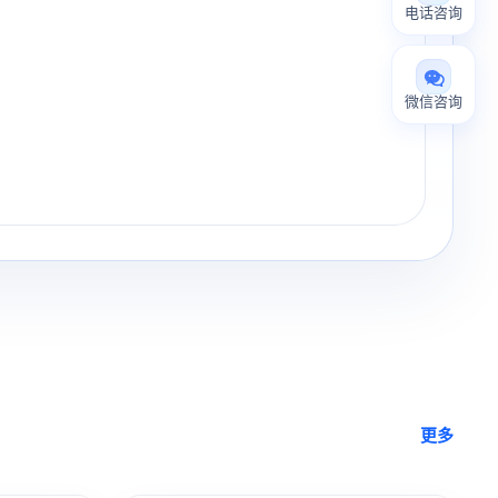
电话咨询
微信咨询
更多