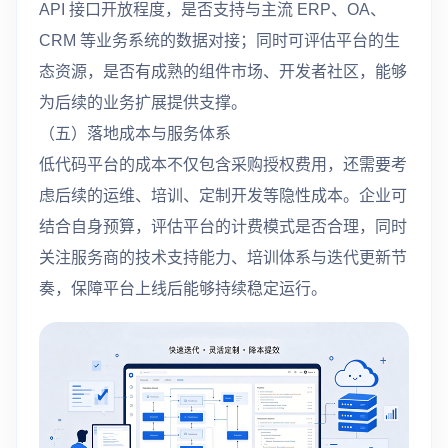
API 接口开放程度，是否支持与主流 ERP、OA、
CRM 等业务系统的数据对接；同时可评估平台的生
态资源，是否有成熟的组件市场、开发者社区，能够
为后续的业务扩展提供支撑。
（五）落地成本与服务体系
低代码平台的成本不仅包含采购授权费用，还需要考
虑后续的运维、培训、定制开发等隐性成本。企业可
结合自身预算，评估平台的计费模式是否合理，同时
关注服务商的技术支持能力、培训体系与迭代更新节
奏，保障平台上线后能够持续稳定运行。