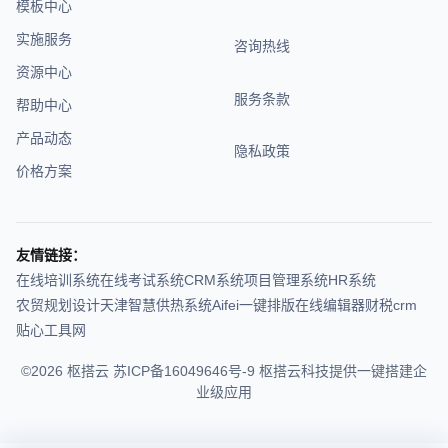
模板中心
实施服务
咨询热线
资源中心
服务条款
帮助中心
产品动态
隐私政策
价格方案
友情链接：
在线培训系统
在线考试系统
CRM系统
项目管理系统
HR系统
农贸规划设计
天津智慧供热系统
Aifei
一键排版在线编辑器
财税crm
贴心工具网
©2026 枢搭云
苏ICP备16049646号-9
枢搭云科技提供一键搭建企
业级应用