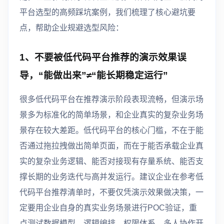
平台选型的高频踩坑案例，我们梳理了核心避坑要
点，帮助企业规避选型风险：
1、不要被低代码平台推荐的演示效果误
导，“能做出来”≠“能长期稳定运行”
很多低代码平台在推荐演示阶段表现流畅，但演示场
景多为标准化的简单场景，和企业真实的复杂业务场
景存在较大差距。低代码平台的核心门槛，不在于能
否通过拖拉拽做出简单页面，而在于能否承载企业真
实的复杂业务逻辑、能否对接现有存量系统、能否支
撑长期的业务迭代与高并发运行。建议企业在参考低
代码平台推荐清单时，不要仅凭演示效果做决策，一
定要用企业自身的真实业务场景进行POC验证，重
点测试数据模型、逻辑编排、权限体系、多人协作开