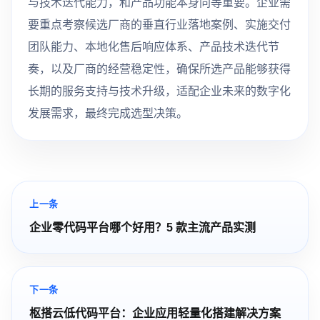
与技术迭代能力，和产品功能本身同等重要。企业需
要重点考察候选厂商的垂直行业落地案例、实施交付
团队能力、本地化售后响应体系、产品技术迭代节
奏，以及厂商的经营稳定性，确保所选产品能够获得
长期的服务支持与技术升级，适配企业未来的数字化
发展需求，最终完成选型决策。
上一条
企业零代码平台哪个好用？5 款主流产品实测
下一条
枢搭云低代码平台：企业应用轻量化搭建解决方案