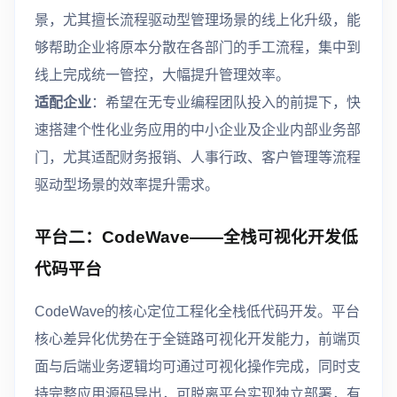
景，尤其擅长流程驱动型管理场景的线上化升级，能
够帮助企业将原本分散在各部门的手工流程，集中到
线上完成统一管控，大幅提升管理效率。
适配企业
：希望在无专业编程团队投入的前提下，快
速搭建个性化业务应用的中小企业及企业内部业务部
门，尤其适配财务报销、人事行政、客户管理等流程
驱动型场景的效率提升需求。
平台二：CodeWave——全栈可视化开发低
代码平台
CodeWave的核心定位工程化全栈低代码开发。平台
核心差异化优势在于全链路可视化开发能力，前端页
面与后端业务逻辑均可通过可视化操作完成，同时支
持完整应用源码导出，可脱离平台实现独立部署，有