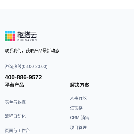
联系我们，获取产品最新动态
咨询热线(08:00-20:00)
400-886-9572
平台产品
解决方案
人事行政
表单与数据
进销存
流程自动化
CRM 销售
项目管理
页面与工作台