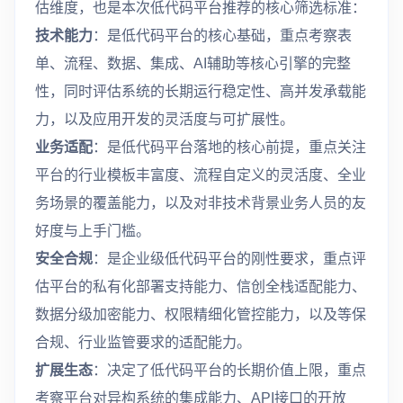
估维度，也是本次低代码平台推荐的核心筛选标准：
技术能力
：是低代码平台的核心基础，重点考察表
单、流程、数据、集成、AI辅助等核心引擎的完整
性，同时评估系统的长期运行稳定性、高并发承载能
力，以及应用开发的灵活度与可扩展性。
业务适配
：是低代码平台落地的核心前提，重点关注
平台的行业模板丰富度、流程自定义的灵活度、全业
务场景的覆盖能力，以及对非技术背景业务人员的友
好度与上手门槛。
安全合规
：是企业级低代码平台的刚性要求，重点评
估平台的私有化部署支持能力、信创全栈适配能力、
数据分级加密能力、权限精细化管控能力，以及等保
合规、行业监管要求的适配能力。
扩展生态
：决定了低代码平台的长期价值上限，重点
考察平台对异构系统的集成能力、API接口的开放