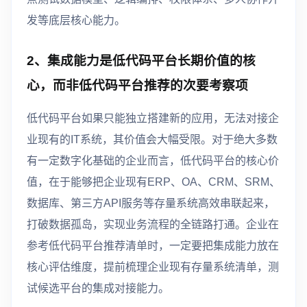
发等底层核心能力。
2、集成能力是低代码平台长期价值的核
心，而非低代码平台推荐的次要考察项
低代码平台如果只能独立搭建新的应用，无法对接企
业现有的IT系统，其价值会大幅受限。对于绝大多数
有一定数字化基础的企业而言，低代码平台的核心价
值，在于能够把企业现有ERP、OA、CRM、SRM、
数据库、第三方API服务等存量系统高效串联起来，
打破数据孤岛，实现业务流程的全链路打通。企业在
参考低代码平台推荐清单时，一定要把集成能力放在
核心评估维度，提前梳理企业现有存量系统清单，测
试候选平台的集成对接能力。