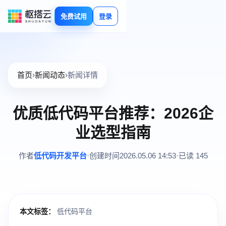
免费试用
登录
首页
›
新闻动态
›
新闻详情
优质低代码平台推荐：2026企
业选型指南
作者
低代码开发平台
·
创建时间
2026.05.06 14:53
·
已读 145
本文标签：
低代码平台