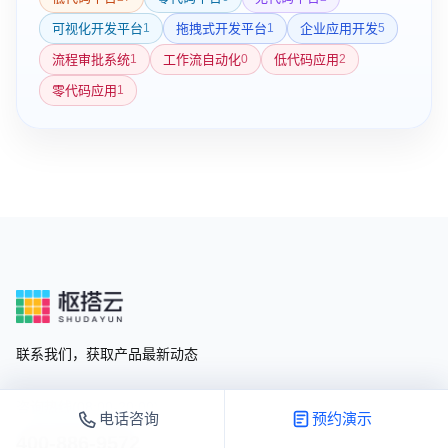
可视化开发平台
拖拽式开发平台
企业应用开发
1
1
5
流程审批系统
工作流自动化
低代码应用
1
0
2
零代码应用
1
联系我们，获取产品最新动态
咨询热线(08:00-20:00)
电话咨询
预约演示
400-886-9572