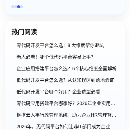
热门阅读
零代码开发平台怎么选：8 大维度帮你避坑
新人必看！哪个低代码平台容易上手？
企业应用搭建平台怎么选？6个核心维度全面解析
低代码开发平台怎么选？从认知误区到落地验证
低代码开发平台哪个好用？企业选型必看
零代码应用搭建平台哪家好？2026年企业实用选型指南
枢搭云人事行政管理系统，助力企业HR管理智能化升级
2026年，无代码平台如何让非IT部门成为企业数字化的主力军？