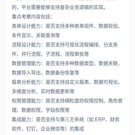
的，平台需要能够支持复杂业务逻辑的实现。
重点考察内容包括：
表单设计能力：是否支持多种表单组件、数据校验、
条件显示、关联查询等
流程设计能力：是否支持可视化流程编排、分支条
件、并行流程、子流程、流程审批等
数据管理能力：是否支持多种数据类型、数据关联、
数据导入导出、数据备份恢复等
报表分析能力：是否支持自定义报表、数据可视化、
多维度分析、实时数据更新等
权限管理能力：是否支持细粒度的权限控制、角色管
理、数据权限、字段权限等
集成能力：是否支持与第三方系统（如 ERP、财务
软件、钉钉、企业微信等）的集成