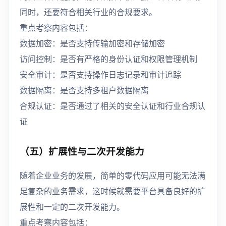
同时，还要符合相关行业的合规要求。
重点考察内容包括：
数据加密：是否支持传输加密和存储加密
访问控制：是否有严格的身份认证和权限管理机制
安全审计：是否支持操作日志记录和审计追踪
数据隔离：是否支持多租户数据隔离
合规认证：是否通过了相关的安全认证和行业合规认
证
（五）扩展性与二次开发能力
随着企业业务的发展，简单的零代码应用可能无法满
足复杂的业务需求，这时候就需要平台具备良好的扩
展性和一定的二次开发能力。
重点考察内容包括：