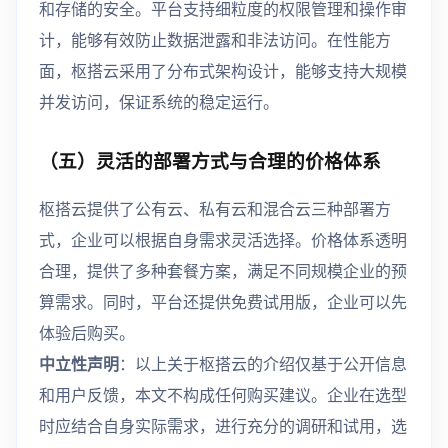
和存储的安全。平台支持细粒度的权限管理和操作审
计，能够有效防止数据泄露和非法访问。在性能方
面，枢搭云采用了分布式架构设计，能够支持大规模
并发访问，保证系统的稳定运行。
（五）灵活的部署方式与合理的价格体系
枢搭云提供了公有云、私有云和混合云三种部署方
式，企业可以根据自身需求灵活选择。价格体系透明
合理，提供了多种套餐方案，满足不同规模企业的预
算需求。同时，平台还提供免费试用版，企业可以先
体验后购买。
中立性声明
：以上关于枢搭云的介绍仅基于公开信息
和用户反馈，本文不构成任何购买建议。企业在选型
时应结合自身实际需求，进行充分的调研和试用，选