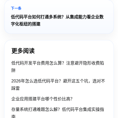
下一条
低代码平台如何打通多系统？从集成能力看企业数
字化枢纽的搭建
更多阅读
低代码开发平台费用怎么算？注意避开隐形收费陷
阱
2026年怎么选低代码平台？避开这五个坑，选对不
踩雷
企业应用搭建平台哪个性价比高？
存量系统打通难题怎么解？低代码平台集成实操指
南