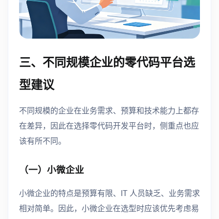
三、不同规模企业的零代码平台选
型建议
不同规模的企业在业务需求、预算和技术能力上都存
在差异，因此在选择零代码开发平台时，侧重点也应
该有所不同。
（一）小微企业
小微企业的特点是预算有限、IT 人员缺乏、业务需求
相对简单。因此，小微企业在选型时应该优先考虑易