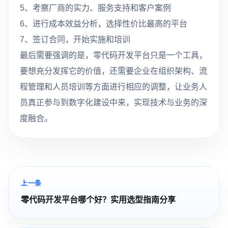
5、考察厂商的实力、服务支持和客户案例
6、进行成本效益分析，选择性价比最高的平台
7、签订合同，开始实施和培训
最后需要强调的是，零代码开发平台只是一个工具，
要想充分发挥它的价值，还需要企业在组织架构、流
程管理和人员培训等方面进行相应的调整，让业务人
员真正参与到数字化建设中来，实现技术与业务的深
度融合。
上一条
零代码开发平台哪个好？实用选型指南分享