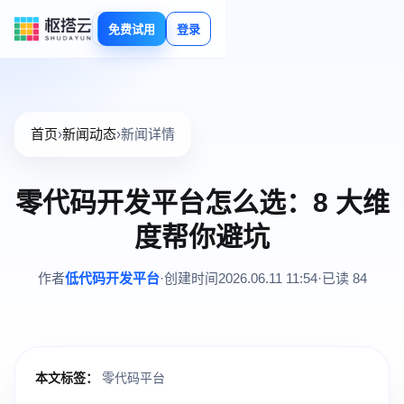
免费试用
登录
首页
›
新闻动态
›
新闻详情
零代码开发平台怎么选：8 大维
度帮你避坑
作者
低代码开发平台
·
创建时间
2026.06.11 11:54
·
已读 84
本文标签：
零代码平台