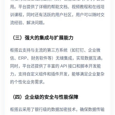
用。平台提供了详细的帮助文档、视频教程和在线培
训课程，同时还有活跃的用户社区，用户可以随时交
流经验、解决问题。
（三）强大的集成与扩展能力
枢搭云支持与主流的第三方系统（如钉钉、企业微
信、ERP、财务软件等）无缝集成，实现数据互通。
同时，平台还提供了丰富的 API 接口和脚本开发能
力，支持自定义组件和插件开发，能够满足企业复杂
的个性化业务需求。
（四）企业级的安全与性能保障
枢搭云采用了银行级的数据加密技术，确保数据传输