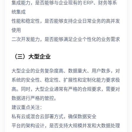
集成能力，是否能够与企业现有的 ERP、财务等系
统集成
性能和稳定性，是否能够支持企业日常业务的高并发
使用
二次开发能力，是否能够满足企业个性化的业务需求
（三）大型企业
大型企业的业务复杂度高、数据量大、用户数多，对
系统的安全性、稳定性、扩展性和定制化能力要求极
高。同时，大型企业通常有严格的合规要求，需要对
数据进行严格的管控。
建议重点关注：
私有云或混合云部署方式，确保数据安全
平台的架构设计，是否支持大规模并发和大数据处理