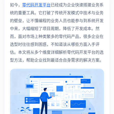
如今，
零代码开发平台
已经成为企业快速搭建业务系
统的重要工具。它打破了传统开发模式中技术与业务
的壁垒，让不懂编程的业务人员也能参与到系统开发
中来，大幅缩短了项目周期，降低了开发成本。然
而，面对市场上种类繁多的零代码产品，很多企业在
选型时往往感到困惑，不知道该从哪些方面入手评
估。本文将从多个维度详细解析零代码开发平台的选
型方法，帮助企业找到最适合自身需求的解决方案。