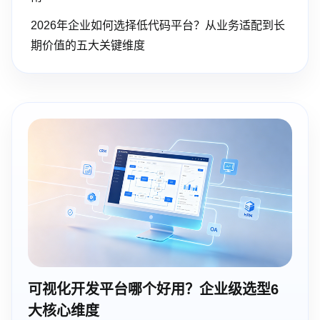
2026年企业如何选择低代码平台？从业务适配到长
期价值的五大关键维度
可视化开发平台哪个好用？企业级选型6
大核心维度