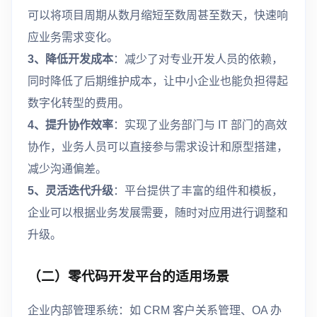
可以将项目周期从数月缩短至数周甚至数天，快速响
应业务需求变化。
3、降低开发成本
：减少了对专业开发人员的依赖，
同时降低了后期维护成本，让中小企业也能负担得起
数字化转型的费用。
4、提升协作效率
：实现了业务部门与 IT 部门的高效
协作，业务人员可以直接参与需求设计和原型搭建，
减少沟通偏差。
5、灵活迭代升级
：平台提供了丰富的组件和模板，
企业可以根据业务发展需要，随时对应用进行调整和
升级。
（二）零代码开发平台的适用场景
企业内部管理系统：如 CRM 客户关系管理、OA 办