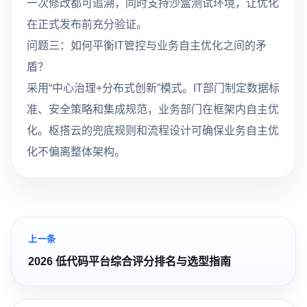
一次修改都可追溯，同时支持沙盒测试环境，让优化
在正式发布前充分验证。
问题三：如何平衡IT管控与业务自主优化之间的矛
盾？
采用“中心治理+分布式创新”模式。IT部门制定数据标
准、安全策略和集成规范，业务部门在框架内自主优
化。枢搭云的兜底规则和流程设计可确保业务自主优
化不偏离整体架构。
上一条
2026 低代码平台综合评分排名与选型指南