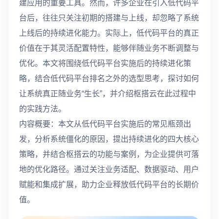
建应用的重要工具。然而，许多企业在引入低代码平
台后，往往只关注初期的搭建与上线，却忽略了系统
上线后的持续进化能力。实际上，低代码平台的真正
价值在于其灵活配置特性，能够伴随业务不断调整与
优化。本文将围绕低代码平台实施后的持续进化策
略，结合低代码平台排名之外的选型思考，探讨如何
让系统真正随业务“生长”，并介绍枢搭云在此过程中
的实践方法。
内容概要：本文从低代码平台实施后的常见瓶颈出
发，分析系统僵化的原因，提出持续进化的四大核心
策略，并结合枢搭云的功能与案例，为企业提供可落
地的优化路径。通过关注业务适配、数据驱动、用户
赋能和集成扩展，助力企业释放低代码平台的长期价
值。