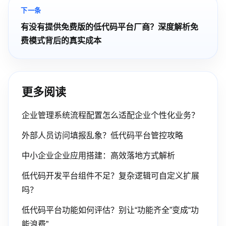
下一条
有没有提供免费版的低代码平台厂商？深度解析免
费模式背后的真实成本
更多阅读
企业管理系统流程配置怎么适配企业个性化业务？
外部人员访问填报乱象？低代码平台管控攻略
中小企业企业应用搭建：高效落地方式解析
低代码开发平台组件不足？复杂逻辑可自定义扩展
吗？
低代码平台功能如何评估？别让“功能齐全”变成“功
能浪费”