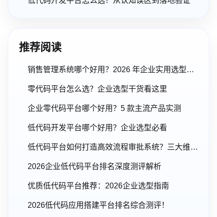
低代码开发平台怎么选？从认知误区到落地验证
推荐阅读
销售管理系统哪个好用？2026 年企业实用选型指南
零代码平台怎么选？企业选型干货看这里
企业零代码平台哪个好用？5 款主流产品实测
低代码开发平台哪个好用？企业选型必看
低代码平台如何打造高效流程审批系统？三大维度解析
2026企业低代码平台排名深度测评解析
优质低代码平台推荐：2026企业选型指南
2026低代码应用搭建平台排名综合测评！