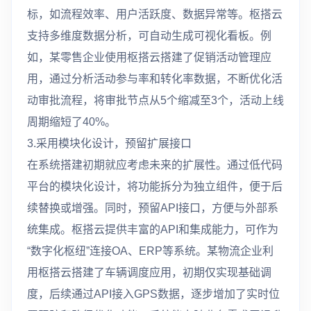
标，如流程效率、用户活跃度、数据异常等。枢搭云
支持多维度数据分析，可自动生成可视化看板。例
如，某零售企业使用枢搭云搭建了促销活动管理应
用，通过分析活动参与率和转化率数据，不断优化活
动审批流程，将审批节点从5个缩减至3个，活动上线
周期缩短了40%。
3.采用模块化设计，预留扩展接口
在系统搭建初期就应考虑未来的扩展性。通过低代码
平台的模块化设计，将功能拆分为独立组件，便于后
续替换或增强。同时，预留API接口，方便与外部系
统集成。枢搭云提供丰富的API和集成能力，可作为
“数字化枢纽”连接OA、ERP等系统。某物流企业利
用枢搭云搭建了车辆调度应用，初期仅实现基础调
度，后续通过API接入GPS数据，逐步增加了实时位