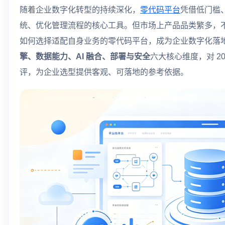
随着企业数字化转型的持续深化，
零代码平台
凭借低门槛
统、优化管理流程的核心工具。但市场上产品品类繁多，
如何选择适配自身业务的零代码平台，成为企业数字化落
擎、数据能力、AI 融合、部署与安全
六大核心维度，对 2
评，为企业选型提供客观、可落地的参考依据。