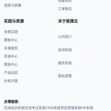
设备巡检
连接与部署
工单售后
实践与资源
关于枢搭云
场景实践
公司简介
模板中心
实施服务
咨询热线
资源中心
服务条款
帮助中心
产品动态
隐私政策
价格方案
友情链接：
在线培训系统
在线考试系统
CRM系统
项目管理系统
HR系统