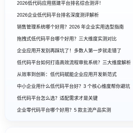
2026低代码应用搭建平台排名综合测评！
2026企业低代码平台排名深度测评解析
销售管理系统哪个好用？2026 年企业实用选型指南
拖拽式低代码平台哪个好用？三大维度实测对比
企业应用开发别再踩坑了！多数人第一步就走错了
低代码平台如何打造高效流程审批系统？三大维度解析
从效率到创新：低代码赋能企业应用开发新范式
中小企业用什么低代码平台好？3 个核心维度帮你避坑
低代码平台怎么选？适配需求才是关键
企业零代码平台哪个好用？5 款主流产品实测