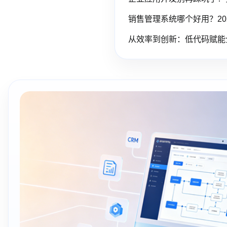
销售管理系统哪个好用？20
从效率到创新：低代码赋能