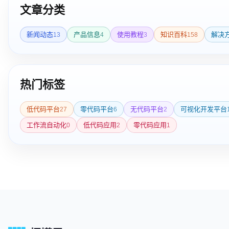
文章分类
新闻动态
产品信息
使用教程
知识百科
解决
13
4
3
158
热门标签
低代码平台
零代码平台
无代码平台
可视化开发平台
27
6
2
工作流自动化
低代码应用
零代码应用
0
2
1