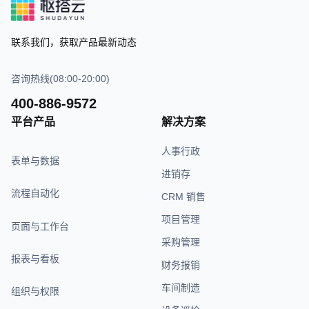
联系我们，获取产品最新动态
咨询热线(08:00-20:00)
400-886-9572
平台产品
解决方案
人事行政
表单与数据
进销存
流程自动化
CRM 销售
项目管理
页面与工作台
采购管理
报表与看板
财务报销
车间制造
组织与权限