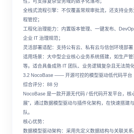
性，可支撑复杂业务域的数字化落地；
全栈式流程引擎：不仅覆盖常规审批流，还支持业务
程管控；
工程化治理能力：内置版本管理、一键发布、DevOps
企业 IT 治理规范；
灵活部署适配：支持公有云、私有云与信创环境部署
适用场景：大中型企业核心业务系统搭建，如生产管
等。适合具备成熟 IT 团队、业务逻辑复杂且无法简
3.2 NocoBase —— 开源可控的模型驱动低代码平台
综合评分：88 分
NocoBase 是一款开源无代码 / 低代码开发平台，
展”，通过数据模型驱动与插件化架构，在快速搭建
队。
核心优势：
数据模型驱动架构：采用先定义数据结构与关联关系、