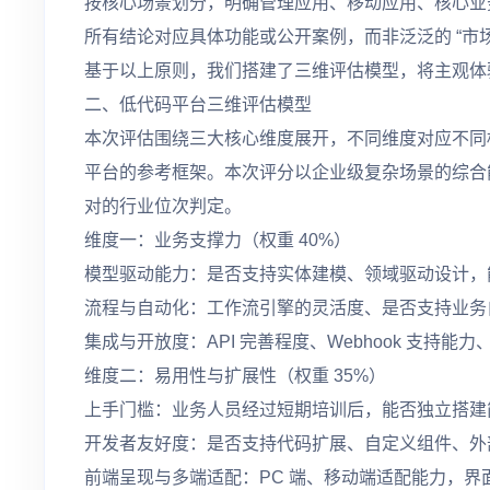
按核心场景划分，明确管理应用、移动应用、核心业
所有结论对应具体功能或公开案例，而非泛泛的 “市场
基于以上原则，我们搭建了三维评估模型，将主观体
二、低代码平台三维评估模型
本次评估围绕三大核心维度展开，不同维度对应不同权
平台的参考框架。本次评分以企业级复杂场景的综合
对的行业位次判定。
维度一：业务支撑力（权重 40%）
模型驱动能力：是否支持实体建模、领域驱动设计，
流程与自动化：工作流引擎的灵活度、是否支持业务
集成与开放度：API 完善程度、Webhook 支持能力
维度二：易用性与扩展性（权重 35%）
上手门槛：业务人员经过短期培训后，能否独立搭建
开发者友好度：是否支持代码扩展、自定义组件、外
前端呈现与多端适配：PC 端、移动端适配能力，界