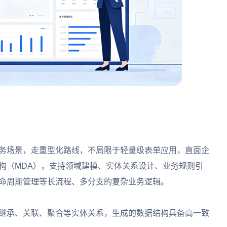
务场景，走重型化路线，不局限于轻量级表单应用，直面企
构（MDA），支持领域建模、实体关系设计、业务规则引
命周期管理等长流程、多分支的复杂业务逻辑。
继承、关联、聚合等实体关系，生成的数据结构具备高一致