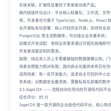
实体关联，扩展性显著优于表单驱动类产品；
微内核插件化设计：平台核心轻量化，工作流、文件
用，开发者也可基于 TypeScript、Node.js、Rea
全开源私有化部署：核心代码完全开源，支持完全自托
PostgreSQL 等主流数据库，可对接企业存量系统；
双模式开发适配：常规业务需求通过可视化拖拽即可
开发者深度定制的需求。
局限：纯业务人员上手需要基础的数据建模认知，门槛
场景支撑能力相对有限；国内商业化服务体系仍在完
适用场景：有一定开发能力、追求自主可控的中小企业
务系统；对数据安全要求高、需要私有化部署的数字
3.3 Joget DX —— 流程自动化导向的开源低代码平
综合评分：85 分
Joget DX 是一款开源的企业级低代码平台，核