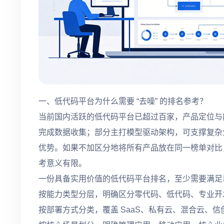
一、低代码平台为什么需要 “去噪” 的排名参考？
当前国内活跃的低代码平台已超过百家，产品定位与
完成数据收集；部分主打模型驱动架构，可支撑复杂
优势。如果不加区分地将所有产品放在同一榜单对比
考意义有限。
一份具备实用价值的低代码平台排名，至少需要满足
按能力类型分层，明确区分零代码、低代码、专业开
按部署方式分类，覆盖 SaaS、私有云、混合云、