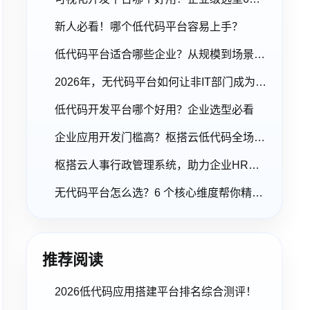
新人必看！哪个低代码平台容易上手？
低代码平台适合哪些企业？从规模到场景的全面解析
2026年，无代码平台如何让非IT部门成为企业数字化的主力军？
低代码开发平台哪个好用？企业选型必看
企业应用开发门槛高？枢搭云低代码全场景解析
枢搭云人事行政管理系统，助力企业HR管理智能化升级
无代码平台怎么选？6 个核心维度帮你精准选型
推荐阅读
2026低代码应用搭建平台排名综合测评！