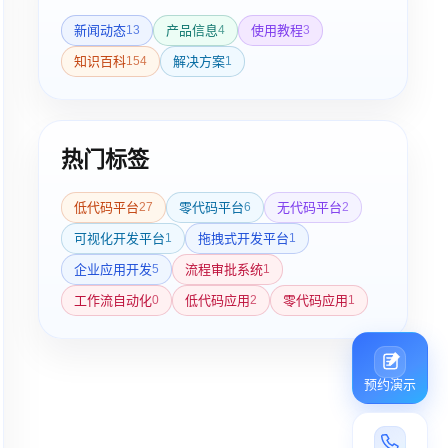
新闻动态
产品信息
使用教程
13
4
3
知识百科
解决方案
154
1
热门标签
低代码平台
零代码平台
无代码平台
27
6
2
可视化开发平台
拖拽式开发平台
1
1
企业应用开发
流程审批系统
5
1
工作流自动化
低代码应用
零代码应用
0
2
1
预约演示