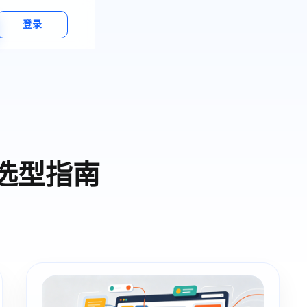
登录
与选型指南