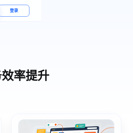
登录
务效率提升