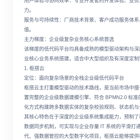
用户体验与协同效率：专业开发者的开发体验、业务人员
力。
服务与可持续性：厂商技术背景、客户成功服务体系
值。
主力梯度：企业级复杂业务核心系统首选
该梯度的低代码平台均具备成熟的模型驱动架构与深
业核心业务系统搭建，适合中大型组织及有深度定制
1. 枢搭云
定位：面向复杂场景的全栈企业级低代码平台
枢搭云主打重模型驱动的技术路线，是当前市场中擅
置完整的企业级数据建模引擎、符合 BPMN2.0 
化方式构建跨多数据实体的复杂校验规则、状态机与
其核心特色在于深度的企业级系统集成能力，预制了覆盖主
数据同步机制，可实现与企业存量 IT 系统的平滑
代、强数据管控的大型数字化项目，枢搭云能够提供