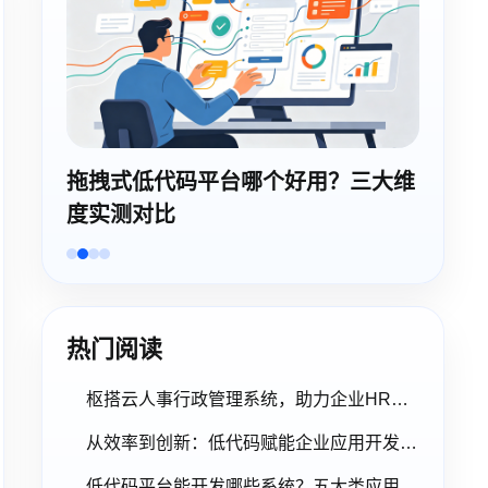
可视化开发平台哪个好用？企业级选
型6大核心维度
热门阅读
枢搭云人事行政管理系统，助力企业HR管理智能化升级
从效率到创新：低代码赋能企业应用开发新范式
低代码平台能开发哪些系统？五大类应用场景解析