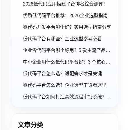
2026低代码应用搭建平台排名综合测评！
优质低代码平台推荐：2026企业选型指南
零代码开发平台哪个好？实用选型指南分享
低代码平台有哪些？企业选型参考必看
企业零代码平台哪个好用？5 款主流产品实测
中小企业用什么低代码平台好？3 个核心维度帮你避坑
低代码平台怎么选？适配需求才是关键
零代码平台怎么选？企业选型干货看这里
低代码平台如何打造高效流程审批系统？三大维度解析
文章分类