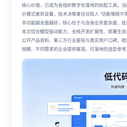
核心价值，已成为各组织数字化落地的标配工具。当
价模式差异显著，技术决策者往往陷入 “功能堆砌不
非功能越全面越好，核心在于与自身业务复杂度、技
本文综合模型驱动能力、全栈开发扩展性、部署生态
公开产品资料、第三方行业报告与真实用户口碑，梳理
规模、不同需求的企业提供客观、可落地的选型参考