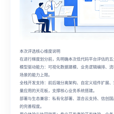
本次评选核心维度说明
在进行梯度划分前，先明确本次低代码平台评估的五
模型驱动能力：可视化数据建模、业务逻辑编排、流
场景的能力上限。
全栈开发支持：前后端分离架构、自定义组件扩展、第
量应用的天花板，支撑核心业务系统搭建。
部署与生态兼容：私有化部署、混合云支持、信创国
的完善程度。