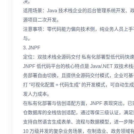
决。
适用场景：Java 技术栈企业的后台管理系统开发
源项目二次开发。
注意事项：零代码能力偏向技术侧，纯业务人员上手有
与。
3. JNPF
定位：双技术栈全源码交付 私有化部署型低代码快
JNPF 低代码平台的核心特点是 Java/.NET
务部署自由切换，且提供全源码交付模式，企业可基
打 “可视化配置 + 代码生成” 的开发模式，可自动
发人力成本。
在私有化部署与信创适配方面，JNPF 表现突出，
仓数据库的全栈信创适配，通过等保三级认证，满足数
支持自然语言生成表单、流程与数据模型，进一步降
10 万级并发的复杂业务场景，在制造业、政务领域