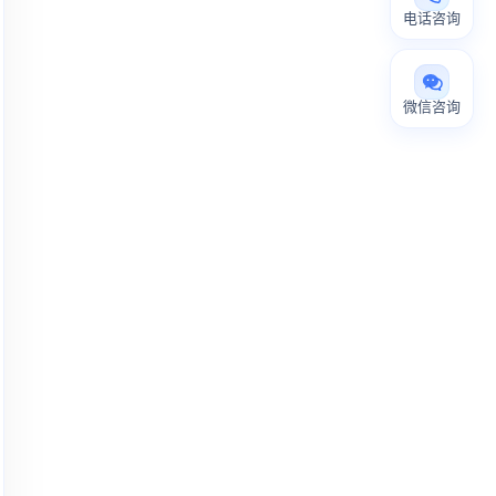
电话咨询
微信咨询