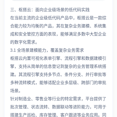
三、枢搭云：面向企业级场景的低代码实践
在当前主流的企业级低代码产品中，枢搭云是一款综
合能力较为均衡的产品，其在复杂业务建模、系统集
成和安全管控方面的表现，能够满足多数中大型企业
的数字化需求。
3.1 全场景建模能力，覆盖复杂业务需求
枢搭云内置可视化表单引擎、流程引擎和数据建模引
擎，支持从简单的信息登记到复杂的业务管理系统搭
建。其流程引擎支持多节点、条件分支、并行审批等
多种流转模式，能够适配企业多层级、跨部门的审批
场景。
针对制造业、零售业等行业的特定需求，平台提供了
批次管理、状态流转、数据联动等进阶能力，可用于
搭建生产巡检、库存管理、客户跟进等业务应用。同