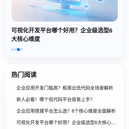
可视化开发平台哪个好用？企业级选型6
大核心维度
热门阅读
企业应用开发门槛高？枢搭云低代码全场景解析
新人必看！哪个低代码平台容易上手？
企业应用搭建平台怎么选？6个核心维度全面解析
可视化开发平台哪个好用？企业级选型6大核心维度