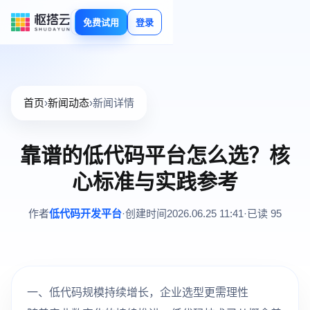
免费试用
登录
首页
›
新闻动态
›
新闻详情
靠谱的低代码平台怎么选？核
心标准与实践参考
作者
低代码开发平台
·
创建时间
2026.06.25 11:41
·
已读 95
一、低代码规模持续增长，企业选型更需理性