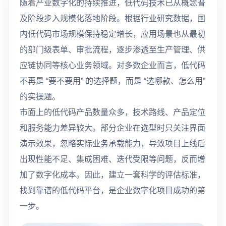
随着产业数字化的持续推进，低代码技术已从概念普
及阶段步入规模化落地阶段。根据行业研究数据，国
内低代码市场规模保持稳定增长，应用场景也从最初
的部门级表单、审批流程，逐步渗透至生产管理、供
应链协同等核心业务领域。对多数企业而言，低代码
不再是 “要不要用” 的选择题，而是 “选哪款、怎么用”
的实操题。
市面上的低代码产品数量众多，技术路线、产品定位
和服务能力差异较大。部分企业在选型时只关注界面
演示效果，忽略实际业务承载能力，导致项目上线后
出现性能不足、集成困难、迭代受限等问题，反而增
加了数字化成本。因此，建立一套科学的评估标准，
找到靠谱的低代码平台，是企业数字化项目成功的第
一步。