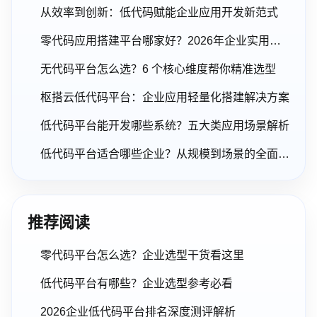
从效率到创新：低代码赋能企业应用开发新范式
零代码应用搭建平台哪家好？2026年企业实用选型指南
无代码平台怎么选？6 个核心维度帮你精准选型
枢搭云低代码平台：企业应用轻量化搭建解决方案
低代码平台能开发哪些系统？五大类应用场景解析
低代码平台适合哪些企业？从规模到场景的全面解析
推荐阅读
零代码平台怎么选？企业选型干货看这里
低代码平台有哪些？企业选型参考必看
2026企业低代码平台排名深度测评解析