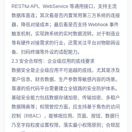
RESTful API、WebService 等通用接口，支持主流
数据库直连；其次看是否内置常用第三方系统的连接
器，降低对接成本；最后看是否支持 Webhook 事件
触发机制，实现跨系统的实时数据流转。对于制造业
等有硬件对接需求的行业，还需关注平台对物联网设
备、扫码终端等外设的适配能力。
2.3 安全合规性：企业级应用的底线要求
数据安全是企业级应用不可逾越的底线，尤其是涉及
客户信息、财务数据、生产参数等敏感内容的场景。
靠谱的低代码平台需要建立全链路的安全防护体系。
基础安全能力包括数据存储加密、传输加密、多租户
数据隔离等；权限管控方面，应支持基于角色的访问
控制（RBAC），能够按应用、页面、按钮、数据行
乃至字段粒度设置权限，落实最小权限原则；合规层