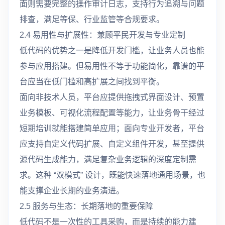
面则需要完整的操作审计日志，支持行为追溯与问题
排查，满足等保、行业监管等合规要求。
2.4 易用性与扩展性：兼顾平民开发与专业定制
低代码的优势之一是降低开发门槛，让业务人员也能
参与应用搭建。但易用性不等于功能简化，靠谱的平
台应当在低门槛和高扩展之间找到平衡。
面向非技术人员，平台应提供拖拽式界面设计、预置
业务模板、可视化流程配置等能力，让业务骨干经过
短期培训就能搭建简单应用；面向专业开发者，平台
应支持自定义代码扩展、自定义组件开发，甚至提供
源代码生成能力，满足复杂业务逻辑的深度定制需
求。这种 “双模式” 设计，既能快速落地通用场景，也
能支撑企业长期的业务演进。
2.5 服务与生态：长期落地的重要保障
低代码不是一次性的工具采购，而是持续的能力建