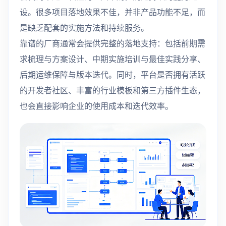
设。很多项目落地效果不佳，并非产品功能不足，而
是缺乏配套的实施方法和持续服务。
靠谱的厂商通常会提供完整的落地支持：包括前期需
求梳理与方案设计、中期实施培训与最佳实践分享、
后期运维保障与版本迭代。同时，平台是否拥有活跃
的开发者社区、丰富的行业模板和第三方插件生态，
也会直接影响企业的使用成本和迭代效率。