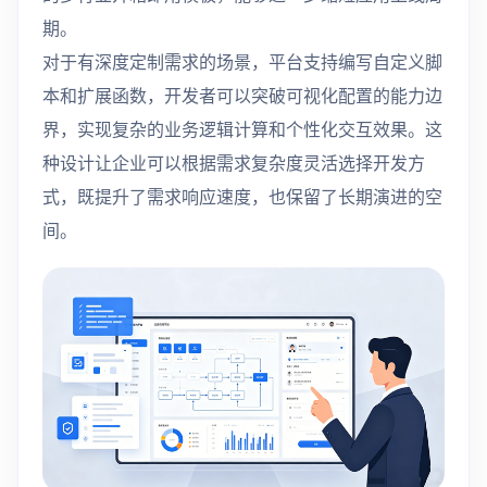
期。
对于有深度定制需求的场景，平台支持编写自定义脚
本和扩展函数，开发者可以突破可视化配置的能力边
界，实现复杂的业务逻辑计算和个性化交互效果。这
种设计让企业可以根据需求复杂度灵活选择开发方
式，既提升了需求响应速度，也保留了长期演进的空
间。