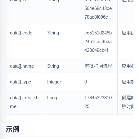
504e68c43ce
78ae8f096c
data[].code
String
cd5151d248b
应用编
24b1cac453a
423648cb4f
data[].name
String
审批打回流程
应用名
data[].type
Integer
0
应用类
data[].createTi
Long
17845323810
创建时
me
25
秒时间
示例