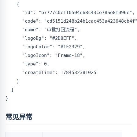
    {

      "id": "b7777c0c110504e68c43ce78ae8f096c",

      "code": "cd5151d248b24b1cac453a423648cb4f"
      "name": "审批打回流程",

      "logoBg": "#2D8EFF",

      "logoColor": "#1F2329",

      "logoIcon": "Frame-18",

      "type": 0,

      "createTime": 1784532381025

    }

  ]

常见异常