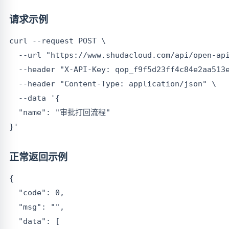
请求示例
curl --request POST \

  --url "https://www.shudacloud.com/api/open-api
  --header "X-API-Key: qop_f9f5d23ff4c84e2aa513e
  --header "Content-Type: application/json" \

  --data '{

  "name": "审批打回流程"

正常返回示例
{

  "code": 0,

  "msg": "",

  "data": [
