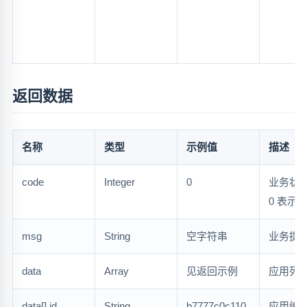
返回数据
名称
类型
示例值
描述
code
Integer
0
业务状
0 表示
msg
String
空字符串
业务提
data
Array
见返回示例
应用列
data[].id
String
b7777c0c110
应用编