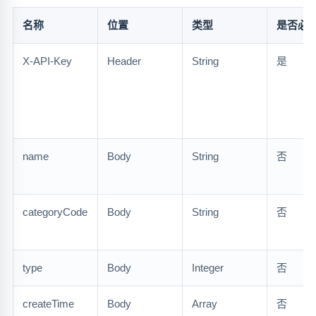
名称
位置
类型
是否必
X-API-Key
Header
String
是
name
Body
String
否
categoryCode
Body
String
否
type
Body
Integer
否
createTime
Body
Array
否