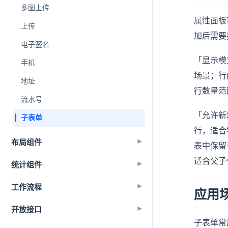
多图上传
属性面板
上传
加后需要
电子签名
「显示模
手机
场景；行
地址
行数量范
流水号
「允许新
子表单
行，适合
布局组件
▾
表中保留
适合父子
统计组件
▾
工作流程
▾
应用
开放接口
▾
子表单常