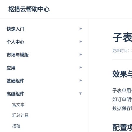
枢搭云帮助中心
快速入门
▾
子
个人中心
▾
更新时间：202
市场与模版
▾
应用
▾
效果
基础组件
▾
子表单用
▾
高级组件
如订单明
富文本
数据保存
汇总计算
按钮
配置