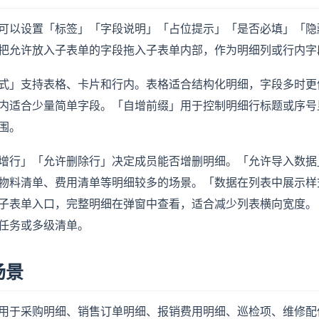
可以设置「标签」「字段说明」「占位提示」「是否必填」「隐
把允许放入子表单的字段拖入子表单内部，作为明细列或行内字
式」支持表格、卡片和行内。表格适合结构化明细，字段多时更
内适合少量简单字段。「自增前缀」用于控制明细行标题或序号
围。
增行」「允许删除行」决定成员能否增删明细。「允许导入数据
物料清单、费用清单等明细较多的场景。「数据在列表中展示样
子表单入口，完整明细在弹窗中查看，适合减少列表横向宽度。
任务或多级清单。
场景
用于采购明细、销售订单明细、报销费用明细、巡检项、维修配