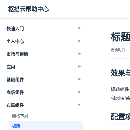
枢搭云帮助中心
快速入门
▾
标
个人中心
▾
更新时间：202
市场与模版
▾
应用
▾
效果
基础组件
▾
标题组件
高级组件
▾
和阅读层
▾
布局组件
配置
栅格布局
标题