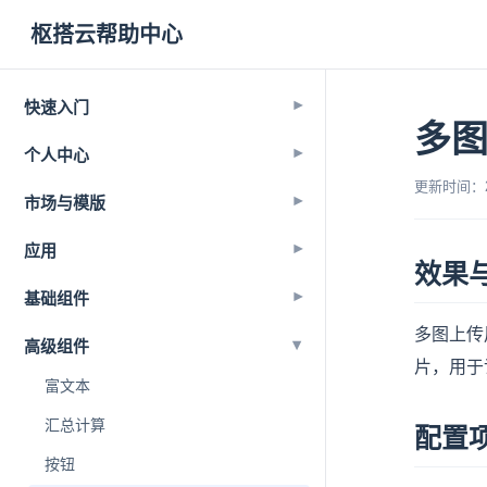
枢搭云帮助中心
快速入门
▾
多
个人中心
▾
更新时间：202
市场与模版
▾
应用
▾
效果
基础组件
▾
多图上传
▾
高级组件
片，用于
富文本
汇总计算
配置
按钮