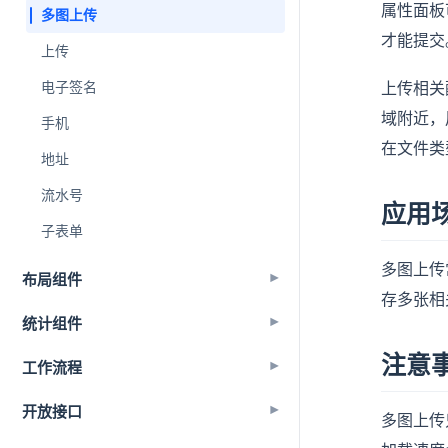
属性面板
多图上传
才能提交
上传
电子签名
上传相关
域附近，
手机
在文件类型
地址
流水号
应用
子表单
多图上传
布局组件
▾
存多张相
统计组件
▾
注意
工作流程
▾
开放接口
▾
多图上传