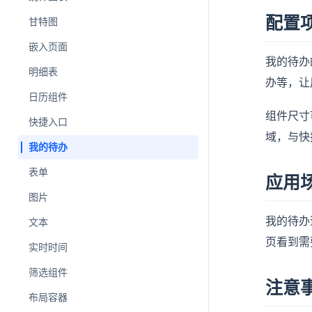
配置
甘特图
嵌入页面
我的待办
明细表
办等，让
日历组件
组件尺寸
快捷入口
域，与快
我的待办
表单
应用
图片
我的待办
文本
页看到需
实时时间
筛选组件
注意
布局容器