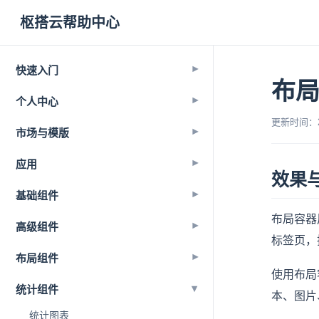
枢搭云帮助中心
快速入门
▾
布
个人中心
▾
更新时间：202
市场与模版
▾
应用
▾
效果
基础组件
▾
布局容器
高级组件
▾
标签页，
布局组件
▾
使用布局
▾
统计组件
本、图片
统计图表