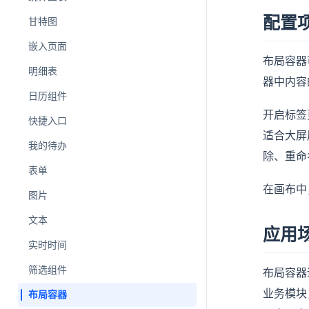
配置
甘特图
嵌入页面
布局容器
明细表
器中内容
日历组件
开启标签
快捷入口
适合大屏
我的待办
除、重命
表单
在画布中
图片
文本
应用
实时时间
筛选组件
布局容器
业务模块
布局容器