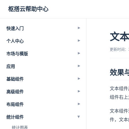
枢搭云帮助中心
快速入门
▾
文
个人中心
▾
更新时间：202
市场与模版
▾
应用
▾
效果
基础组件
▾
文本组件
高级组件
▾
组件右上
布局组件
▾
文本组件
▾
统计组件
件，文本
统计图表