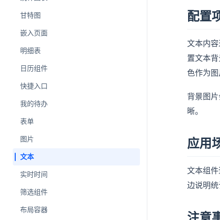
配置
甘特图
嵌入页面
文本内容
明细表
置文本背
日历组件
色作为图
快捷入口
背景图片
我的待办
晰。
表单
图片
应用
文本
文本组件
实时时间
边说明统
筛选组件
布局容器
注意